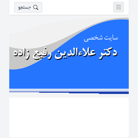
جستجو