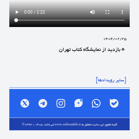
1404/02/25
🔹بازدید از نمایشگاه کتاب تهران
[سایر رویدادها]
کلیه حقوق این سایت متعلق به
www.rafiezadeh.ir
می باشد. 1405 - 1392©