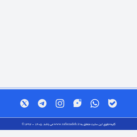
کلیه حقوق این سایت متعلق به
www.rafiezadeh.ir
می باشد. 1405 - 1392©