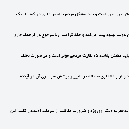
قه کاهش یافته، تصریح کرد که هدف ما کاهش بیشتر این زمان است و باید مشکل مردم با نظام اداری در کمتر از یک
نان دولت بهبود پیدا می‌کند و حفظ کرامت ارباب‌رجوع در فرهنگ جاری
جربه پلیس در سامانه ۱۱۰ و حمایت ضابطانه پلیس از فواد ۱۲۸ تأکید کرد و گفت: مردم باید مطمئن باشند که نظارت مردمی مؤثر است و در صورت تخلف،
و از راه‌اندازی سامانه در البرز و پوشش سراسری آن در آینده
🔹در ادامه، سردار رحیمی؛ رئیس پلیس امنیت اقتصادی، راه‌اندازی سامانه فواد ۱۲۸ را از دستاوردهای ارزشمند دولت چهاردهم خواند و با اشاره به تجربه جنگ ۱۲روزه و ضرورت حفاظت از سرمایه اجتماعی گفت: این