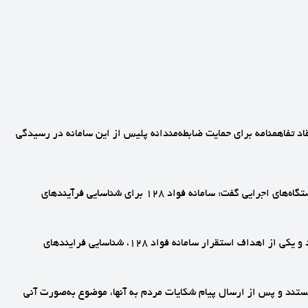
 تفاهمنامه برای حمایت ضابطه‌مندانه پلیس از این سامانه در رسیدگی
🔹دکتر علاءالدین رفیع‌زاده؛ معاون رئیس‌جمهور و رئیس این سازمان، 7 مردادماه در این نشست با تأکید بر لزوم اصلاح فرآیندهای آزاردهنده در دستگاه‌های اجرایی گفت: سامانه فواد ۱۲۸ برای شناسایی فرآیندهای
🔹وی با تصریح اینکه رضایتمندی کافی از نظام اداری وجود ندارد، تاکید کرد: تا زمانی که فرآیندها اصلاح نشود، فساد از نظام اداری برچیده نمی‌شود و یکی از اهداف استقرار سامانه فواد 128، شناسایی فرایندهای
ه‌ها و ادارات شهرستانی هستند و پس از ارسال پیام شکایات مردم به آنها، موضوع به‌صورت آنی