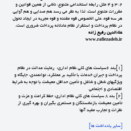
2، 3 و 4 مثل رابطه استخدامی متنوع، ناشی از همین قوانین و
مقررات متنوع است. لذا به نظر می رسد هم صدایی و هم آوایی
هر سه قوه، علی الخصوص قوه مقننه و قوه مجریه در ایجاد تحول
در نظام پرداخت و استقرار نظام عادلانه پرداخت ضروری است.
علاءالدین رفیع زاده
www.rafiezadeh.ir
[1]
بند 6سیاست های کلی نظام اداری: رعایت عدالت در نظام
پرداخت و جبران خدمات با تأکید بر عملکرد، توانمندی، جایگاه و
ویژگیهای شغل و شاغل و تأمین حداقل معیشت با توجه به شرایط
اقتصادی و اجتماعی
[2]
بند 8 سیاست های کلی نظام اداری: حفظ کرامت و عزت و
تأمین معیشت بازنشستگان و مستمری بگیران و بهره گیری از
نظرات و تجارب مفید آنها
[سایر یادداشت ها]