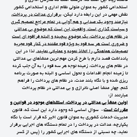
استخدامی کشور به عنوان متولی نظام اداری و استخدامی کشور
نقش مهمی در این رابطه دارد لیکن،
برقراری عدالت در پرداخت،
نیازمند وجود یک صدایی و هم آوایی در تمام مراجع تصمیم گیری
و سیاست گذاری است. واقعیت این است که موضوع بی عدالتی
در نظام های پرداخت، یک موضوع پیچیده و البته فراقوه ای است
و ضروری است هر سه قوه به ویژه قوه مقننه در کنار قوه مجریه
تصمیمات هماهنگی را اتخاذ نموده و عملیاتی نمایند.
لذا در این
یادداشت قصد دارم با طرح کردن مهم ترین منشأهای بی عدالتی
در نظام های پرداخت، زمینه توجه هر سه قوه را به آن جلب کرده
تا زمینه انجام اقدامات و تحول اساسی و البته به صورت برنامه
ریزی شده و با نگاه بلند مدت، در نظام های پرداخت را فراهم
کنم. چهار منشأ اصلی ناترازی و بی عدالتی در نظام پرداخت
عبارتند از:
اولین منشأ بی عدالتی در پرداخت، استثناهای موجود در قوانین و
مقررات است
-
سوال اساسی که وجود دارد این است که، قانون
مدیریت خدمات کشوری به عنوان قانون اخیر که قرار است با نگاه
یکپارچه، عدالت در پرداخت را در تمام دستگاه های اجرایی برقرار
نماید، چه نسبتی از دستگاه های اجرایی کشور را (پس از کسر