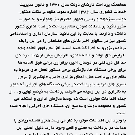
هماهنگ پرداخت کارکنان دولت سال 1370 و قانون مدیریت
خدمات کشوری سال 1386 اشاره نمود. علاوه بر نکات مذکور،
دولت سیزدهم و رئیس جمهور محترم نیز همواره و به صورت
مکرر تاکید بر عادلانه نمودن نظام پرداخت در نظام اداری کشور
داشته و دارند. با عنایت به این تاکید، سازمان اداری و استخدامی
کشور نیز در سالهای اخیر تلاش های مضاعفی را در این رابطه
برنامه ریزی و به اجرا گذاشته است. افزایش فوق العاده ویژه،
افزایش حق اولاد و عائله مندی، افزایش بیش از 125 درصدی
حداقل دریافتی در دوسال اخیر، برقراری برخی فوق العاده ها
برای برخی دستگاه ها، بازنگری برخی دستورالعمل های مربوط به
نظام های پرداخت مثل؛ اعطای مزایای جانبی، جلوگیری از برخی
تسری های مرتبط با پرداخت در برخی دستگاه های اجرایی که منجر
به ناترازی در این زمینه می شوند، پرداخت به ذینفع نهایی و ... از
جمله اقدامات موثری است که توسط سازمان اداری و استخدامی
کشور و مجموعه دولت و به تبع آن، دستگاه های اجرایی انجام شده
است.
با وجود این اقدامات موثر، به نظر می رسد هنوز فاصله زیادی با
عدالت در پرداخت به معنی واقعی وجود دارد. دلیل اصلی این
فاصله زیاد این است که؛ درست است که سازمان اداری و