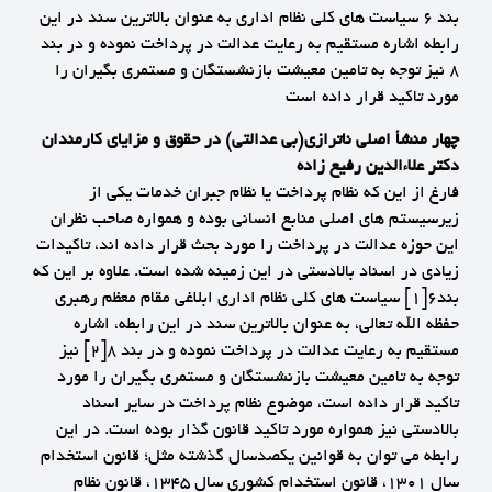
بند 6 سیاست های کلی نظام اداری به عنوان بالاترین سند در این
رابطه اشاره مستقیم به رعایت عدالت در پرداخت نموده و در بند
8 نیز توجه به تامین معیشت بازنشستگان و مستمری بگیران را
مورد تاکید قرار داده است
چهار منشأ اصلی ناترازی(بی عدالتی) در حقوق و مزایای کارمندان
دکتر علاءالدین رفیع زاده
فارغ از این که نظام پرداخت یا نظام جبران خدمات یکی از
زیرسیستم های اصلی منابع انسانی بوده و همواره صاحب نظران
این حوزه عدالت در پرداخت را مورد بحث قرار داده اند، تاکیدات
زیادی در اسناد بالادستی در این زمینه شده است. علاوه بر این که
بند6
[1]
سیاست های کلی نظام اداری ابلاغی مقام معظم رهبری
حفظه الله تعالی، به عنوان بالاترین سند در این رابطه، اشاره
مستقیم به رعایت عدالت در پرداخت نموده و در بند 8
[2]
نیز
توجه به تامین معیشت بازنشستگان و مستمری بگیران را مورد
تاکید قرار داده است، موضوع نظام پرداخت در سایر اسناد
بالادستی نیز همواره مورد تاکید قانون گذار بوده است. در این
رابطه می توان به قوانین یکصدسال گذشته مثل؛ قانون استخدام
سال 1301، قانون استخدام کشوری سال 1345، قانون نظام