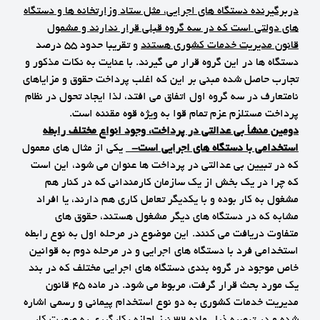
دربرگیرنده دستگاه های اجرایی، مثل ستاد وزارتخانه ها و دستگاه
های دولتی است که در سه گروه قبلی قرار ندارند و مشمول
قانون مدیریت خدمات کشوری هستند
و تقریبا حدود 55 درصد
دستگاه ها در این گروه قرار می گیرند. با عنایت به نکات مذکور و
تجارب حاصل شده مبنی بر این که اغلب پرداخت حقوق و مزایاهای
نامتعارف در سه گروه اول اتفاق می افتد، لذا ایجاد تحول در نظام
پرداخت مستلزم عزم تمام قوا به ویژه قوه مقننه است.
دومین منشأ بی عدالتی در پرداخت، وجود انواع مختلف رابطه
استخدامی با دستگاه های اجرایی است
-
یکی از مثال های معمول
که در تبیین بی عدالتی در پرداخت ها عنوان می شود، این است
که چرا در یک بخش از یک سازمان کارمندانی که در کنار هم
مشغول به کار بوده و با یکدیگر تعامل کاری هم دارند، یا افراد
مشابه که در دستگاه های دیگر مشغول هستند، حقوق های
متفاوت دریافت می کنند. این موضوع در مرحله اول به نوع رابطه
استخدامی فرد با دستگاه های اجرایی و در مرحله دوم به قوانین
خاص موجود در گروه بندی دستگاه های اجرایی مختلف که در بند
یک مورد بحث قرار گرفت، مربوط می شود. در ماده 45 قانون
مدیریت خدمات کشوری به دو نوع استخدام پیمانی و رسمی اشاره
شده و در تبصره ذیل ماده 32 نیز اجازه بکارگیری به صورت کار