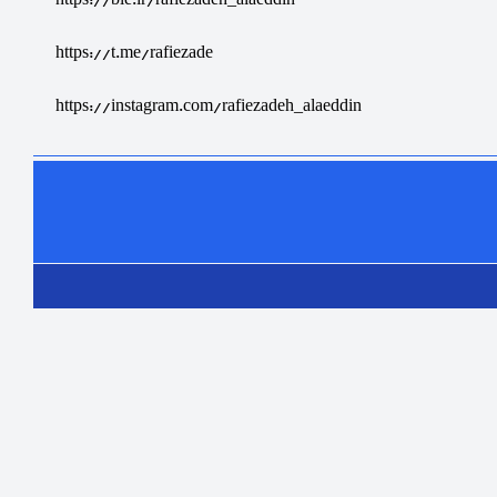
https://ble.ir/rafiezadeh_alaeddin
https://t.me/rafiezade
https://instagram.com/rafiezadeh_alaeddin