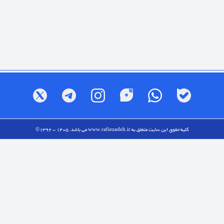
کلیه حقوق این سایت متعلق به
www.rafiezadeh.ir
می باشد. 1405 - 1392©