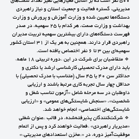
۵۰۰ نفر است که بر اساس معیارهایی نظیر تعداد سمت‌های
مدیریتی، گستره فعالیت و جمعیت استان و نیاز راهبردی
دستگاه‌ها تعیین شده و وزارت آموزش و پرورش و وزارت
بهداشت و وزارت صمت، هر کدام با ۲۵ سهمیه، در صدر
فهرست دستگاه‌های دارای بیشترین سهمیه تربیت مدیران
راهبردی قرار دارند. همچنین به هر یک از ۳۱ استان کشور
سهمیه‌ای بین ۳ تا ۶ نفر اختصاص یافته است.
🔹 متقاضیان برای شرکت در این *دوره تربیتی ۱۸ ماهه*
باید دارای مدرک تحصیلی کارشناسی ارشد یا دکتری و
حداکثر سن ۴۰ یا ۴۵ سال (متناسب با مدرک تحصیلی) با
حداقل چهار سال تجربه کاری مرتبط باشند و ارزیابی
داوطلبان در سه مرحله شامل «آزمون تناسب شغل و
شخصیت»، «سنجش شایستگی‌های عمومی» و «ارزیابی
شایستگی‌های اختصاصی» انجام خواهد شد.
🔹 شرکت‌کنندگان پذیرفته‌شده، در قالب *عنوان شغلی
«مدیریار راهبردی» *فعالیت خواهند کرد و پس از اتمام
موفقیت‌آمیز دوره، در «*مخزن استعدادهای مدیریتی*»